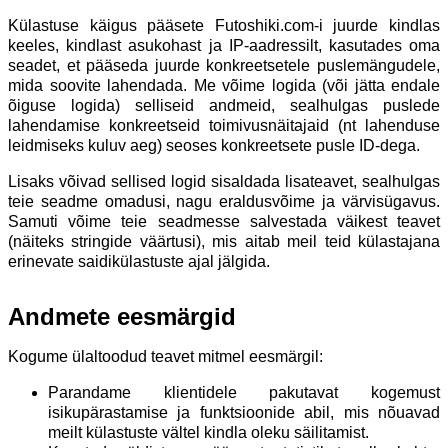
Külastuse käigus pääsete Futoshiki.com-i juurde kindlas
keeles, kindlast asukohast ja IP-aadressilt, kasutades oma
seadet, et pääseda juurde konkreetsetele puslemängudele,
mida soovite lahendada. Me võime logida (või jätta endale
õiguse logida) selliseid andmeid, sealhulgas puslede
lahendamise konkreetseid toimivusnäitajaid (nt lahenduse
leidmiseks kuluv aeg) seoses konkreetsete pusle ID-dega.
Lisaks võivad sellised logid sisaldada lisateavet, sealhulgas
teie seadme omadusi, nagu eraldusvõime ja värvisügavus.
Samuti võime teie seadmesse salvestada väikest teavet
(näiteks stringide väärtusi), mis aitab meil teid külastajana
erinevate saidikülastuste ajal jälgida.
Andmete eesmärgid
Kogume ülaltoodud teavet mitmel eesmärgil:
Parandame klientidele pakutavat kogemust
isikupärastamise ja funktsioonide abil, mis nõuavad
meilt külastuste vältel kindla oleku säilitamist.