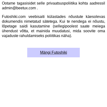
Ootame tagasisidet selle privaatsuspoliitika kohta aadressil
admin@beetux.com .
Futoshiki.com veebisaiti külastades nõustute käesolevas
dokumendis nimetatud sätetega. Kui te nendega ei nõustu,
lõpetage saidi kasutamine (sellegipoolest saate meiega
ühendust võtta, et mainida muudatusi, mida soovite oma
vajaduste rahuldamiseks poliitikas näha).
Mängi Futoshiki