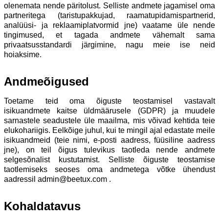
olenemata nende päritolust. Selliste andmete jagamisel oma
partneritega (taristupakkujad, raamatupidamispartnerid,
analüüsi- ja reklaamiplatvormid jne) vaatame üle nende
tingimused, et tagada andmete vähemalt sama
privaatsusstandardi järgimine, nagu meie ise neid
hoiaksime.
Andmeõigused
Toetame teid oma õiguste teostamisel vastavalt
isikuandmete kaitse üldmäärusele (GDPR) ja muudele
sarnastele seadustele üle maailma, mis võivad kehtida teie
elukohariigis. Eelkõige juhul, kui te mingil ajal edastate meile
isikuandmeid (teie nimi, e-posti aadress, füüsiline aadress
jne), on teil õigus tulevikus taotleda nende andmete
selgesõnalist kustutamist. Selliste õiguste teostamise
taotlemiseks seoses oma andmetega võtke ühendust
aadressil admin@beetux.com .
Kohaldatavus