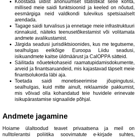
Koostada üldist anonüümset statistikat selle kohta,
millised meie saidi funktsioonid ja keeled on nõutud,
eesmärgiga neid valdkondi tulevikus spetsiaalselt
arendada.
Tagage saidi turvalisus ja ennetage meie infrastruktuuri
rünnakuid, näiteks teenusetõkestamist või volitamata
andmete avalikustamist.
Järgida seadusi jurisdiktsioonides, kus me tegutseme,
sealhulgas eelkõige Euroopa Liidu seadusi,
isikuandmete kaitse üldmäärust ja CalOPPA sätteid.
Säilitada nõuetekohaseid raamatupidamisdokumente,
arveid ja finantsaruandeid, mis kajastavad täpselt meie
finantsolukorda läbi aja.
Toetada saidi monetiseerimise jõupingutusi,
sealhulgas, kuid mitte ainult, reklaamide pakkumist,
mis võivad olla kohandatud teie huvidele erinevate
isikupärastamise signaalide põhjal.
Andmete jagamine
Hoiame ülaltoodud teavet privaatsena ja meil on
nulltolerantsi poliitika soovimatute e-kirjade suhtes,