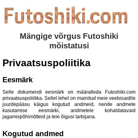
Mängige võrgus Futoshiki
mõistatusi
Privaatsuspoliitika
Eesmärk
Selle dokumendi eesmärk on määratleda Futoshiki.com
privaatsuspoliitika. Sellel lehel on mainitud meie veebisaidile
juurdepääsu käigus kogutud andmeid, nende andmete
kasutamise eesmärki, andmetele kohaldatavaid
jagamispõhimõtteid ja teie õigusi tarbijana.
Kogutud andmed