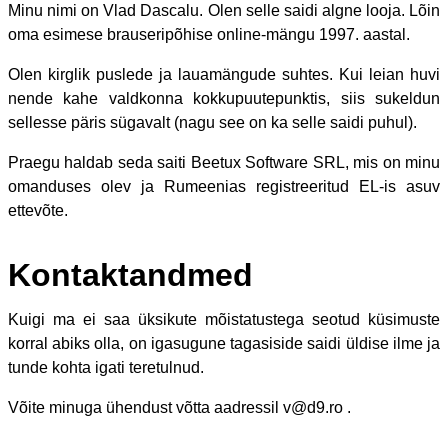
Minu nimi on Vlad Dascalu. Olen selle saidi algne looja. Lõin
oma esimese brauseripõhise online-mängu 1997. aastal.
Olen kirglik puslede ja lauamängude suhtes. Kui leian huvi
nende kahe valdkonna kokkupuutepunktis, siis sukeldun
sellesse päris sügavalt (nagu see on ka selle saidi puhul).
Praegu haldab seda saiti Beetux Software SRL, mis on minu
omanduses olev ja Rumeenias registreeritud EL-is asuv
ettevõte.
Kontaktandmed
Kuigi ma ei saa üksikute mõistatustega seotud küsimuste
korral abiks olla, on igasugune tagasiside saidi üldise ilme ja
tunde kohta igati teretulnud.
Võite minuga ühendust võtta aadressil v@d9.ro .