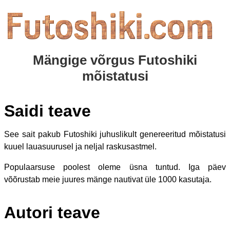
Mängige võrgus Futoshiki
mõistatusi
Saidi teave
See sait pakub Futoshiki juhuslikult genereeritud mõistatusi
kuuel lauasuurusel ja neljal raskusastmel.
Populaarsuse poolest oleme üsna tuntud. Iga päev
võõrustab meie juures mänge nautivat üle 1000 kasutaja.
Autori teave